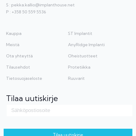
S : pekka.kallio
@implanthouse.net
P : +358 50 559 5536
Kauppa
ST Implantit
Meistä
AnyRidge Implanti
Ota yhteyttä
Oheistuotteet
Tilausehdot
Protetiikka
Tietosuojaseloste
Ruuvarit
Tilaa uutiskirje