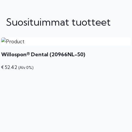
Suosituimmat tuotteet
Willospon® Dental (20966NL-50)
€
52.42
(Alv 0%)